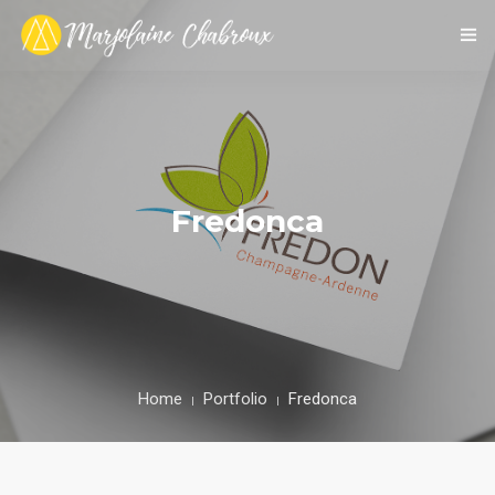
ACCUEIL
PORTFOLIO
A PROPOS
Fredonca
Home
Portfolio
Fredonca