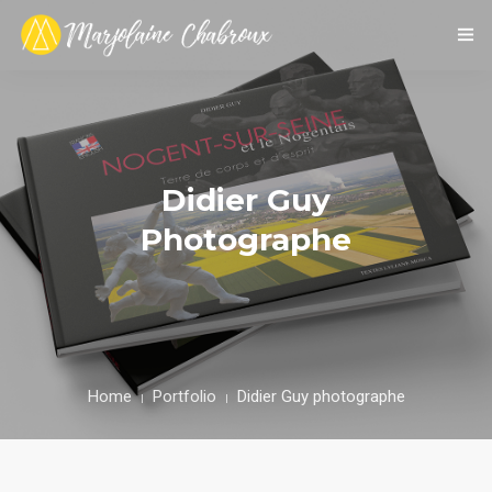
ACCUEIL
PORTFOLIO
Didier Guy
A PROPOS
Photographe
Home
Portfolio
Didier Guy photographe